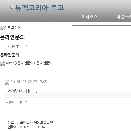
회사소개
제품소
인사말
삼면포
온라인문의
연혁
수축포
오시는길
밴드실
온라인문의
자동날
온라인문의
진공포
>
온라인문의
>
온라인문의
파레트
박스제
작성일 : 25-02-27 13:05
박스테
자동밴
견적부탁드립니다.
속기
콘베아
글쓴이 :
정대웅
상호 : 땅끝햇살찬 영농조합법인
연락처 : 010-5969-9594